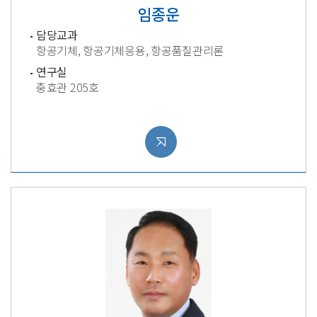
임종운
담당교과
항공기체, 항공기체응용, 항공품질관리론
연구실
충효관 205호