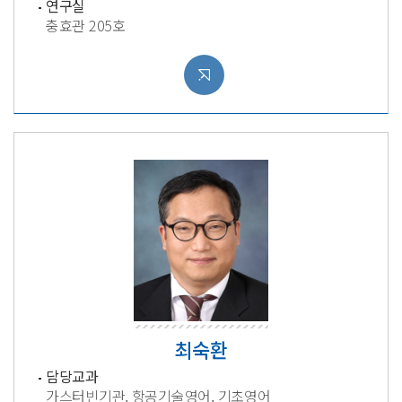
연구실
충효관 205호
최숙환
담당교과
가스터빈기관, 항공기술영어, 기초영어