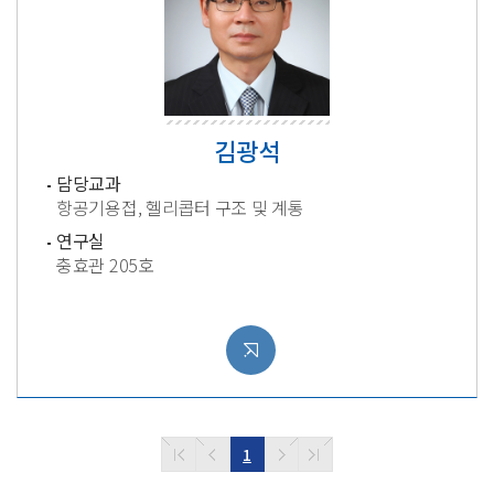
김광석
담당교과
항공기용접, 헬리콥터 구조 및 계통
연구실
충효관 205호
1