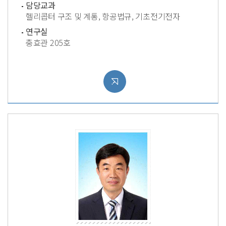
담당교과
헬리콥터 구조 및 계통, 항공법규, 기초전기전자
연구실
충효관 205호