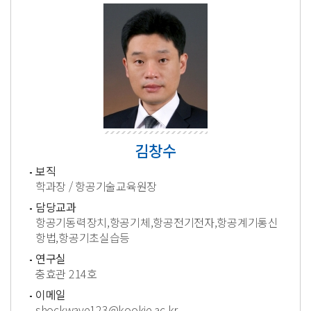
김창수
보직
학과장 / 항공기술교육원장
담당교과
항공기동력장치,항공기체,항공전기전자,항공계기통신
항법,항공기초실습등
연구실
충효관 214호
이메일
shockwave123@kookje.ac.kr