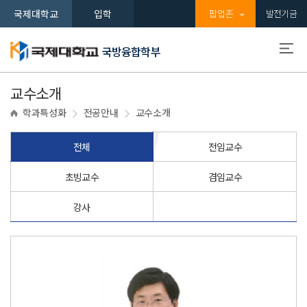
국제대학교
입학
팝업존
발전기금
국방융합학부
교수소개
학과특성화
전공안내
교수소개
전체
전임교수
초빙교수
겸임교수
강사