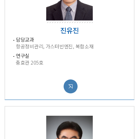
진유진
담당교과
항공정비관리, 가스터빈엔진, 복합소재
연구실
충효관 205호