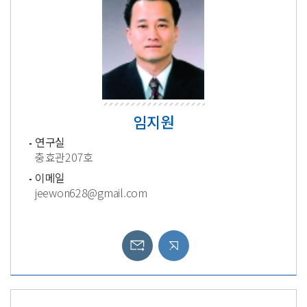
임지원
연구실
충효관207호
이메일
jeewon628@gmail.com