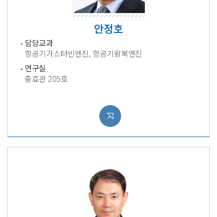
안정호
담당교과
항공기가스터빈엔진, 항공기왕복엔진
연구실
충효관 205호