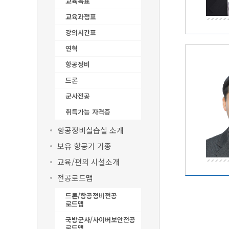
교육목표
교육과정표
강의시간표
연혁
항공정비
드론
군사전공
취득가능 자격증
항공정비실습실 소개
보유 항공기 기종
교육/편의 시설소개
전공로드맵
드론/항공정비전공
로드맵
국방군사/사이버보안전공
로드맵