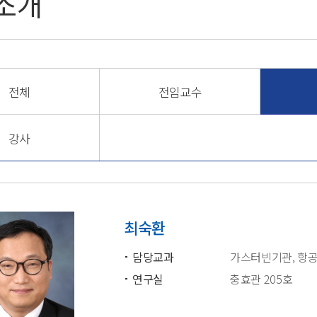
소개
전체
전임교수
강사
최숙환
담당교과
가스터빈기관, 항
연구실
충효관 205호