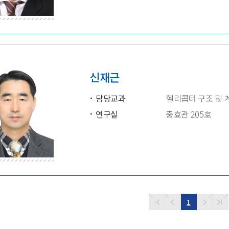
신재근
담당교과
헬리콥터 구조 및 
연구실
충효관 205호
1