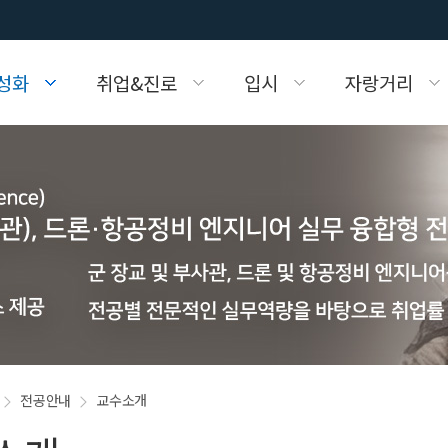
성화
취업&진로
입시
자랑거리
화
득/취업현황
교육과정
취업공지
FAQ
사진방
학습자료실
교육과정
진로
표
항공관련사이트 링크 서비스
주요산학협력업체
강의시간표
FAQ
전공안내
교수소개