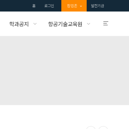
홈
로그인
팝업존
발전기금
학과공지
항공기술교육원
입학안내
국제대학교의
입학정보를 알려드립니다.