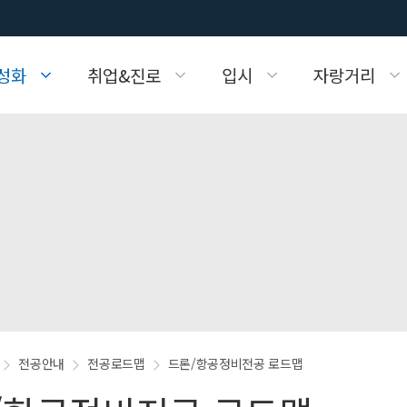
성화
취업&진로
입시
자랑거리
화
득/취업현황
교육과정
취업공지
FAQ
사진방
학습자료실
교육과정
진로
표
항공관련사이트 링크 서비스
주요산학협력업체
강의시간표
FAQ
전공안내
전공로드맵
드론/항공정비전공 로드맵