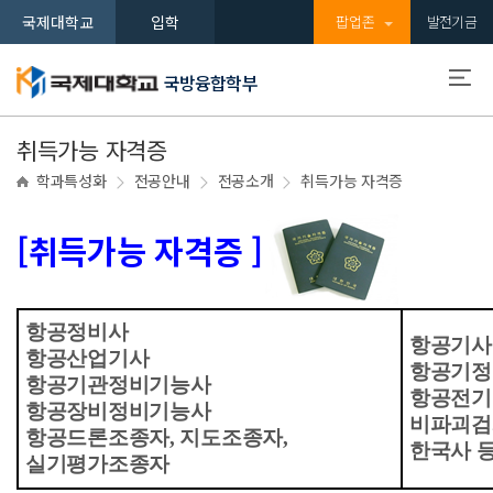
국제대학교
입학
팝업존
발전기금
국방융합학부
취득가능 자격증
학과특성화
전공안내
전공소개
취득가능 자격증
[취득가능 자격증 ]
항공정비사
항공기사
항공산업기사
항공기정
항공기관정비기능사
항공전기
항공장비정비기능사
비파괴검
항공드론조종자, 지도조종자,
한국사 
실기평가조종자