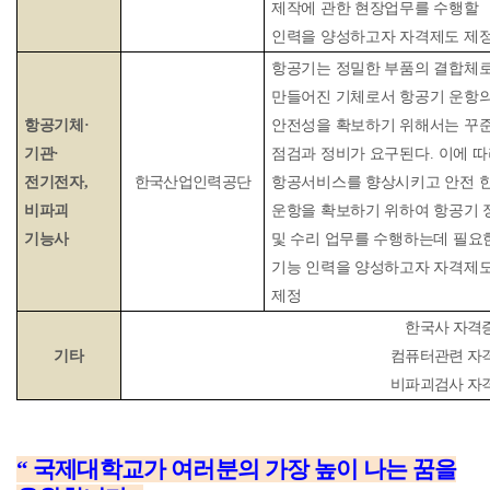
제작에 관한 현장업무를 수행할
인력을 양성하고자 자격제도 제
항공기는 정밀한 부품의 결합체
만들어진 기체로서 항공기 운항
항공기체
·
안전성을 확보하기 위해서는 꾸
기관
·
점검과 정비가 요구된다
.
이에 따
전기전자,
한국산업인력공단
항공서비스를 향상시키고 안전 
비파괴
운항을 확보하기 위하여 항공기 
기능사
및 수리 업무를 수행하는데 필요
기능 인력을 양성하고자 자격제
제정
한국사 자격
기타
컴퓨터관련 자
비파괴검사 자
“
국제대학교가 여러분의 가장 높이 나는 꿈을