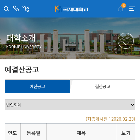
6
센
관
터/
련
부
사
취·창업지원센터
이메일무단수집거부
국제대학교 입학안내
무선인터넷이용안내
서
이
트
학술정보원
포탈사이트
학생생활관
증명발급사이트
대학소개
국제교류센터
국제무인항공
산학협력단
KOOKJE UNIVERSITY
평생교육원
교수학습지원센터
예결산공고
예산공고
결산공고
(최종게시일 : 2026.02.23)
연도
등록일
제목
보기