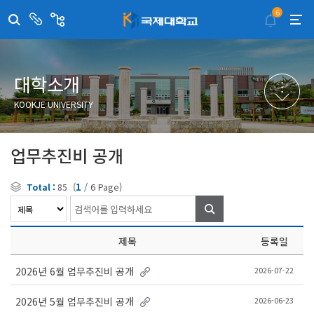
6
센
관
터/
련
부
사
취·창업지원센터
이메일무단수집거부
국제대학교 입학안내
무선인터넷이용안내
서
이
트
학술정보원
포탈사이트
학생생활관
증명발급사이트
대학소개
국제교류센터
국제무인항공
산학협력단
KOOKJE UNIVERSITY
평생교육원
교수학습지원센터
업무추진비 공개
(
1
/
6
Page)
Total :
85
검
색
제목
등록일
2026-07-22
2026년 6월 업무추진비 공개
2026-06-23
2026년 5월 업무추진비 공개