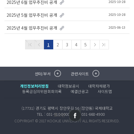
2025-10-28
2025년 6월 업무추진비 공개
2025-10-28
2025년 5월 업무추진비 공개
2025-06-13
2025년 4월 업무추진비 공개
1
2
3
4
5
센터/부서
관련사이트
취·창업지원센터
이메일무단수집거부
국제대학교 입학안내
무선인터넷이용안내
개인정보처리방침
대학정보공시
대학자체평가
학술정보원
포탈사이트
등록금심의위원회회의록
예결산공고
사이트맵
학생생활관
증명발급사이트
국제교류센터
국제무인항공
(17731) 경기도 평택시 장안웃길 56 (장안동) 국제대학교
산학협력단
TEL : 031-610-8000
FAX : 031-668-4900
로그인
평생교육원
COPYRIGHT © 2017 KOOKJE UNIVERSITY ALL RIGHTS RESERVED.
교수학습지원센터