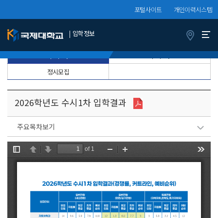
포털사이트
개인이력시스템
입학정보
전년도 입학결과
정보서비스
수험생
수시1차
수시2차
정시모집
2026학년도 수시1차 입학결과
주요목차보기