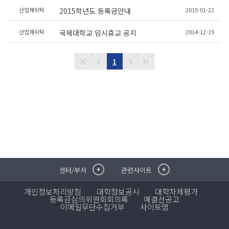
산업체위탁
2015-01-22
2015학년도 등록금안내
산업체위탁
2014-12-19
국제대학교 임시휴교 공지
1
센터/부서
관련사이트
취·창업지원센터
이메일무단수집거부
국제대학교 입학안내
무선인터넷이용안내
개인정보처리방침
대학정보공시
대학자체평가
학술정보원
포탈사이트
등록금심의위원회회의록
예결산공고
이메일무단수집거부
학생생활관
증명발급사이트
사이트맵
국제교류센터
국제무인항공