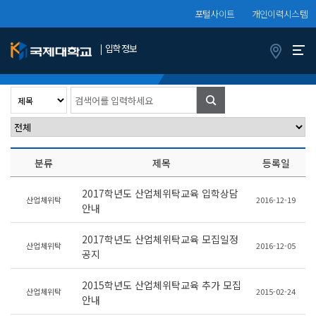
포털사이트
개인이력시스템
입학정보
공지사항
정보서비스
입시결과
(
1
/
1
Page)
Total :
5
검
색
분류
제목
등록일
2017학년도 산업체위탁교육 입학상담
산업체위탁
2016-12-19
안내
2017학년도 산업체위탁교육 모집일정
산업체위탁
2016-12-05
공지
2015학년도 산업체위탁교육 추가 모집
산업체위탁
2015-02-24
안내