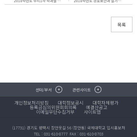
2018학년도 수시1차 학과별 면접/실기고사일 안내
2018학년도 경호보안과 실기고사 세부계획 안내
목록
센터/부서
관련사이트
취·창업지원센터
이메일무단수집거부
국제대학교 입학안내
무선인터넷이용안내
개인정보처리방침
대학정보공시
대학자체평가
학술정보원
포탈사이트
등록금심의위원회회의록
예결산공고
이메일무단수집거부
학생생활관
증명발급사이트
사이트맵
국제교류센터
국제무인항공
산학협력단
(17731) 경기도 평택시 장안웃길 56 (장안동) 국제대학교 입시홍보처
평생교육원
TEL : 031-610-8777
FAX : 031-610-8703