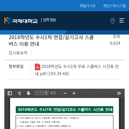
포털사이트
개인이력시스템
입학정보
면접/실기안내
정보서비스
지원자
2018학년도 수시1차 면접/실기고사 스쿨
조회
버스 이용 안내
6,624
입시홍보처
첨부파일
2018학년도 수시1차 무료 스쿨버스 시간표 안
내.pdf (193.34 KB)