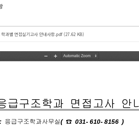
항
학과별 면접실기고사 안내사항.pdf (27.62 KB)