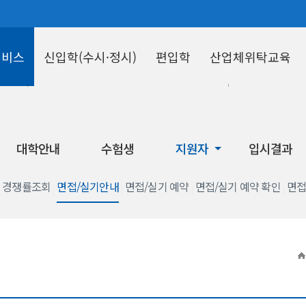
서비스
신입학(수시·정시)
편입학
산업체위탁교육
수험생
지원자
대학안내
수험생
지원자
입시결과
경쟁률조회
면접/실기안내
면접/실기 예약
면접/실기 예약 확인
면접