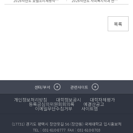
2026학년도 호텔조리제빵학과 면접고사 안내사항
2026학년도 사회복지학과 면접고사 안내사항
목록
센터/부서
관련사이트
취·창업지원센터
이메일무단수집거부
국제대학교 입학안내
무선인터넷이용안내
개인정보처리방침
대학정보공시
대학자체평가
학술정보원
포탈사이트
등록금심의위원회회의록
예결산공고
이메일무단수집거부
학생생활관
증명발급사이트
사이트맵
국제교류센터
국제무인항공
산학협력단
(17731) 경기도 평택시 장안웃길 56 (장안동) 국제대학교 입시홍보처
평생교육원
TEL : 031-610-8777
FAX : 031-610-8703