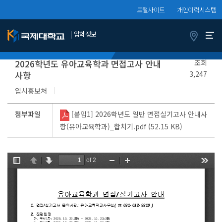
포털사이트
개인이력시스템
입학정보
면접/실기안내
정보서비스
지원자
2026학년도 유아교육학과 면접고사 안내
조회
사항
3,247
입시홍보처
첨부파일
[붙임1] 2026학년도 일반 면접실기고사 안내사
항(유아교육학과)_합치기.pdf (52.15 KB)